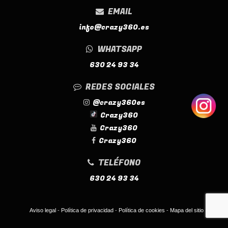
EMAIL
info@crazy360.es
WHATSAPP
630 24 93 34
REDES SOCIALES
@crazy360es
Crazy360
Crazy360
Crazy360
TELÉFONO
630 24 93 34
Aviso legal
-
Política de privacidad
-
Política de cookies
-
Mapa del sitio