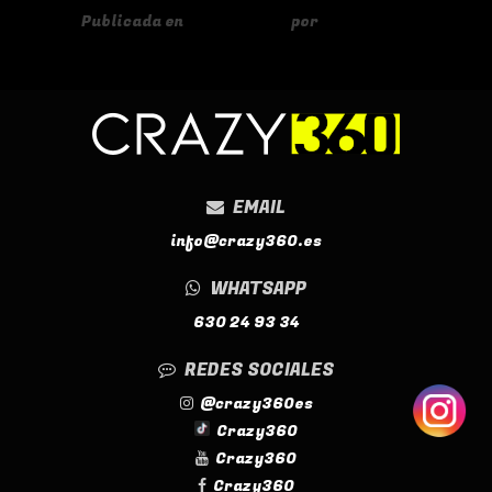
Publicada en
02/10/2025
por
tressesenta
EMAIL
info@crazy360.es
WHATSAPP
630 24 93 34
REDES SOCIALES
@crazy360es
Crazy360
Crazy360
Crazy360