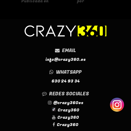
Publicada en
10/04/2025
por
shmarketing
EMAIL
info@crazy360.es
WHATSAPP
630 24 93 34
REDES SOCIALES
@crazy360es
Crazy360
Crazy360
Crazy360