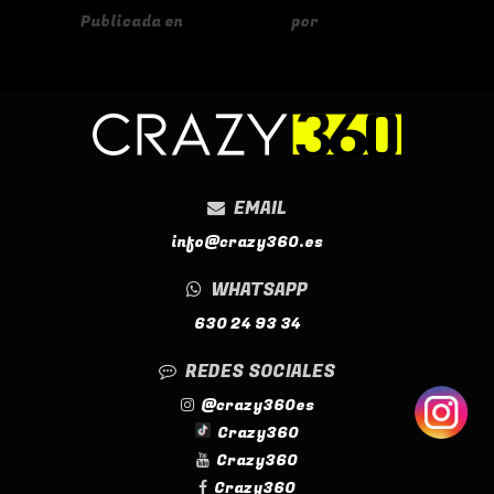
Publicada en
13/02/2025
por
shmarketing
EMAIL
info@crazy360.es
WHATSAPP
630 24 93 34
REDES SOCIALES
@crazy360es
Crazy360
Crazy360
Crazy360